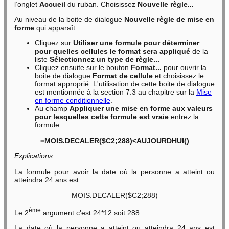
l’onglet
Accueil
du ruban. Choisissez
Nouvelle règle...
Au niveau de la boite de dialogue
Nouvelle règle de mise en
forme
qui apparaît :
Cliquez sur
Utiliser une formule pour déterminer
pour quelles cellules le format sera appliqué
de la
liste
Sélectionnez un type de règle...
Cliquez ensuite sur le bouton
Format...
pour ouvrir la
boite de dialogue
Format de cellule
et choisissez le
format approprié. L'utilisation de cette boite de dialogue
est mentionnée à la section 7.3 au chapitre sur la
Mise
en forme conditionnelle
.
Au champ
Appliquer une mise en forme aux valeurs
pour lesquelles cette formule est vraie
entrez la
formule :
=MOIS.DECALER($C2;288)<AUJOURDHUI()
Explications :
La formule pour avoir la date où la personne a atteint ou
atteindra 24 ans est :
MOIS.DECALER($C2;288)
ème
Le 2
argument c'est 24*12 soit 288.
La date où la personne a atteint ou atteindra 24 ans est